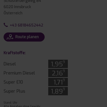
Schusterbergweg 84
6020 Innsbruck
Österreich
+43 68184652442
Route planen
Kraftstoffe:
9
1,95
Diesel
9
2,16
Premium Diesel
9
1,71
Super E10
9
1,89
Super Plus
Stand: Uhr
Alle Angaben ohne Gewähr.