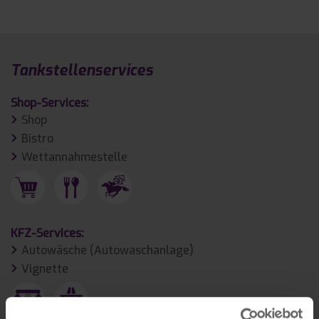
Tankstellen­services
Shop-Services:
Shop
Bistro
Wettannahmestelle
KFZ-Services:
Autowäsche (Autowaschanlage)
Vignette