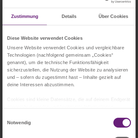
Zustimmung
Details
Über Cookies
Kundenkarten
Akzeptierte Zahlungsmittel:
Diese Website verwendet Cookies
Maestro
Unsere Website verwendet Cookies und vergleichbare
MasterCard
Technologien (nachfolgend gemeinsam „Cookies“
Visa
genannt), um die technische Funktionsfähigkeit
V Pay
sicherzustellen, die Nutzung der Website zu analysieren
Diners
und – sofern du zugestimmt hast – Inhalte gezielt auf
American Express
deine Interessen abzustimmen.
Apple Pay
Google Pay
Cookies sind kleine Datensätze, die auf deinem Endgerät
girocard (ehemals EC-Karte)
gespeichert werden und bestimmte Informationen
enthalten, wie z.B. Spracheinstellungen, Log-in-
Bankomat
Einwilligungsauswahl
Informationen oder die Besuchsdauer. Bei einem
Notwendig
erneuten Besuch können diese Informationen abgerufen
werden, um dir ein verbessertes Nutzererlebnis zu