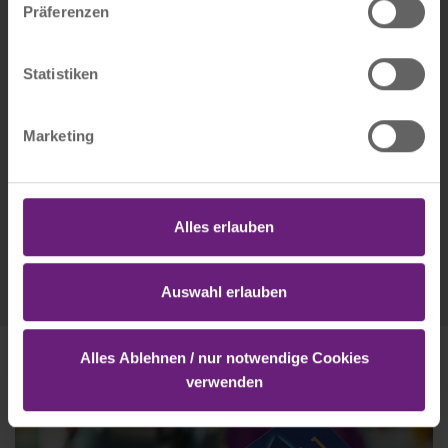
Präferenzen
bieten.
Weitere Informationen findest du unter "Details" oder
Statistiken
unserer Datenschutzerklärung, die auch eine
Flottenkarten & Kundenkarten:
Widerrufsmöglichkeit für deine Einwilligung enthält.
[ f+f ] card
Marketing
DKV
Datenschutzerklärung
Impressum
UTA
Novofleet
Alles erlauben
Auswahl erlauben
Alles Ablehnen / nur notwendige Cookies
verwenden