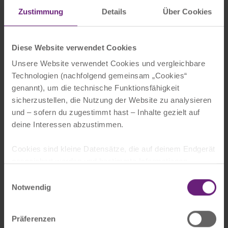
Zustimmung
Details
Über Cookies
Diese Website verwendet Cookies
Unsere Website verwendet Cookies und vergleichbare
Technologien (nachfolgend gemeinsam „Cookies“
genannt), um die technische Funktionsfähigkeit
sicherzustellen, die Nutzung der Website zu analysieren
und – sofern du zugestimmt hast – Inhalte gezielt auf
deine Interessen abzustimmen.
Cookies sind kleine Datensätze, die auf deinem Endgerät
gespeichert werden und bestimmte Informationen
enthalten, wie z.B. Spracheinstellungen, Log-in-
Einwilligungsauswahl
Autogas (LPG, Flüssiggas)
Informationen oder die Besuchsdauer. Bei einem
Notwendig
erneuten Besuch können diese Informationen abgerufen
werden, um dir ein verbessertes Nutzererlebnis zu
Präferenzen
bieten.