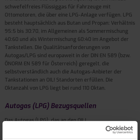
schwefelfreies Flüssiggas für Fahrzeuge mit
Ottomotoren, die über eine LPG-Anlage verfügen. LPG
besteht haupt­sächlich aus Butan und Propan: Verhältnis
95:5 bis 30:70, im Allgemeinen als Sommermischung
40:60 und als Winter­mischung 60:40 im Angebot der
Tankstellen. Die Qualitätsanforderungen von
Autogas/LPG sind europaweit in der DIN EN 589 (bzw.
ÖNORM EN 589 für Österreich) geregelt, die
selbstverständlich auch die Autogas-Anbieter der
Tankstationen an OIL! Standorten erfüllen. Die
Oktanzahl von LPG liegt bei rund 110 Oktan.
Autogas (LPG) Bezugsquellen
Das Autogas (LPG), das an den OIL!
Standorten erhältlich ist, wird auf Rechnung und im
Namen der jeweiligen Gas-Anbieter abgewickelt.