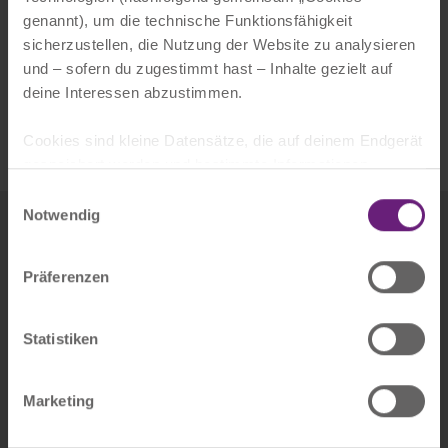
genannt), um die technische Funktionsfähigkeit
sicherzustellen, die Nutzung der Website zu analysieren
und – sofern du zugestimmt hast – Inhalte gezielt auf
deine Interessen abzustimmen.
Cookies sind kleine Datensätze, die auf deinem Endgerät
gespeichert werden und bestimmte Informationen
enthalten, wie z.B. Spracheinstellungen, Log-in-
Einwilligungsauswahl
Informationen oder die Besuchsdauer. Bei einem
Notwendig
erneuten Besuch können diese Informationen abgerufen
NACHHALTIGKEIT
werden, um dir ein verbessertes Nutzererlebnis zu
Präferenzen
bieten.
Weitere Informationen findest du unter "Details" oder
Statistiken
unserer Datenschutzerklärung, die auch eine
Widerrufsmöglichkeit für deine Einwilligung enthält.
Marketing
Datenschutzerklärung
Impressum