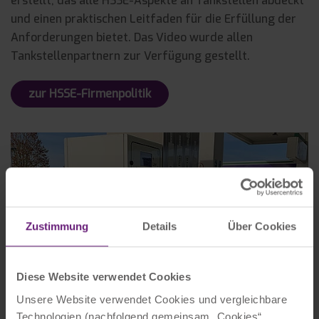
erstellt, das alle HSSE-Aspekte an Tankstellen abdeckt
und einen praktischen Leitfaden für die Erfüllung der
Anforderungen bietet. Das Video wurde allen
Tankstellenpartnern zur Verfügung gestellt.
zur HSSE-Firmenpolitik
Zustimmung
Details
Über Cookies
Diese Website verwendet Cookies
Unsere Website verwendet Cookies und vergleichbare
Technologien (nachfolgend gemeinsam „Cookies“