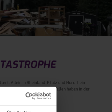
ATASTROPHE
ert. Allein in Rheinland-Pfalz und Nordrhein-
rten und Schulen. OIL! Tankstellen haben in der