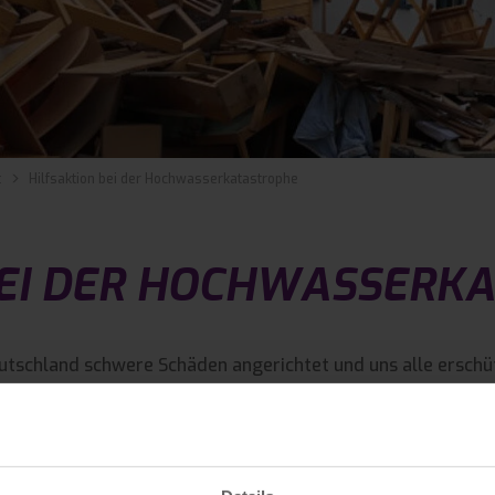
t
Hilfsaktion bei der Hochwasserkatastrophe
BEI DER HOCHWASSERK
utschland schwere Schäden angerichtet und uns alle erschütt
rden zerstört, unter ihnen auch Einrichtungen wie Kindergä
m zu unterstützen.