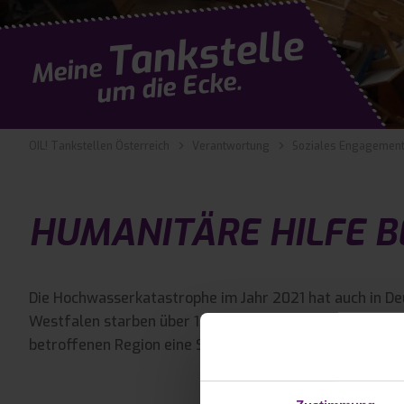
Tankstelle
Meine
um die Ecke.
OIL! Tankstellen Österreich
Verantwortung
Soziales Engagemen
HUMANITÄRE HILFE 
Die Hochwasserkatastrophe im Jahr 2021 hat auch in De
Westfalen starben über 160 Menschen. Viele Gebäude wu
betroffenen Region eine Spendeninitiative gestartet, u